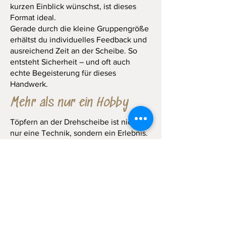
kurzen Einblick wünschst, ist dieses
Format ideal.
Gerade durch die kleine Gruppengröße
erhältst du individuelles Feedback und
ausreichend Zeit an der Scheibe. So
entsteht Sicherheit – und oft auch
echte Begeisterung für dieses
Handwerk.
Mehr als nur ein Hobby
Töpfern an der Drehscheibe ist nicht
nur eine Technik, sondern ein Erlebnis.
Du lernst, mit Druck, Geschwindigkeit
und Bewegung umzugehen. Du
entwickelst Geduld und Präzision. Und
du spürst den besonderen Moment,
wenn eine Form gelingt.
Wenn du also nach einem
Drehscheibenkurs in Leverkusen