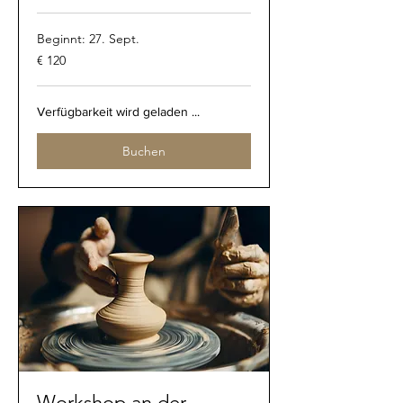
Beginnt: 27. Sept.
120
€ 120
Euro
Verfügbarkeit wird geladen ...
Buchen
Workshop an der