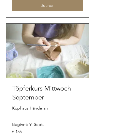
Buchen
Töpferkurs Mittwoch
September
Kopf aus Hände an
Beginnt: 9. Sept.
155
€ 155
Euro