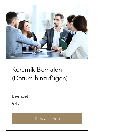
Keramik Bemalen
(Datum hinzufügen)
Beendet
45
€ 45
Euro
Kurs ansehen