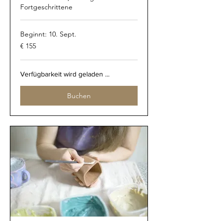
Fortgeschrittene
Beginnt: 10. Sept.
155
€ 155
Euro
Verfügbarkeit wird geladen ...
Buchen