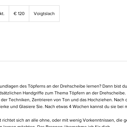
120
Euro
kt.
B
€ 120
Voigtslach
e
g
i
n
n
t
a
m
:
1
ndlagen des Töpferns an der Drehscheibe lernen? Dann bist du h
1
undsätzlichen Handgriffe zum Thema Töpfern an der Drehscheibe.
.
g der Techniken, Zentrieren von Ton und das Hochziehen. Nac
O
erke und Glasiere Sie. Nach etwas 4 Wochen kannst du sie bei m
k
t
richtet sich an alle ohne, oder mit wenig Vorkenntnissen, die g
.
n lernen möchten. Das Brennen übernehme ich für dich.