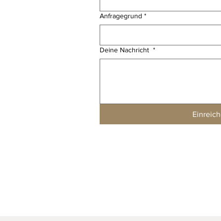
Anfragegrund
*
Deine Nachricht
*
Einreic
n
verkusen, Germany