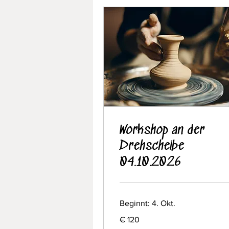
Workshop an der
Drehscheibe
04.10.2026
Beginnt: 4. Okt.
120
€ 120
Euro