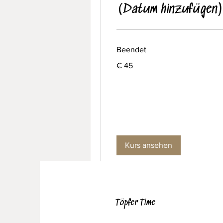
(Datum hinzufügen
Beendet
45
€ 45
Euro
Kurs ansehen
Töpfer Time