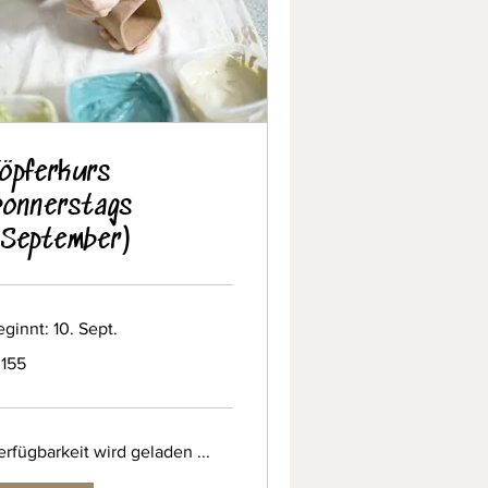
öpferkurs
onnerstags
September)
ginnt: 10. Sept.
5
 155
ro
rfügbarkeit wird geladen ...