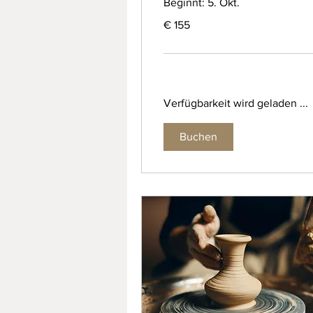
Beginnt: 5. Okt.
155
€ 155
Euro
Verfügbarkeit wird geladen ...
Buchen