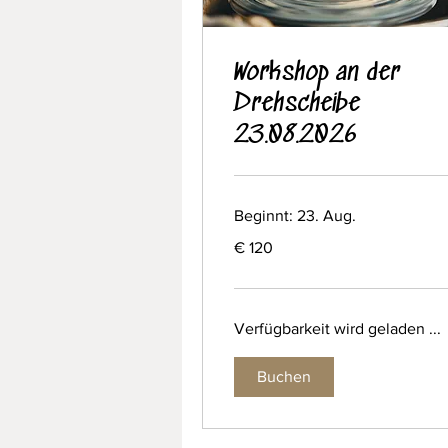
Workshop an der
Drehscheibe
23.08.2026
Beginnt: 23. Aug.
120
€ 120
Euro
Verfügbarkeit wird geladen ...
Buchen