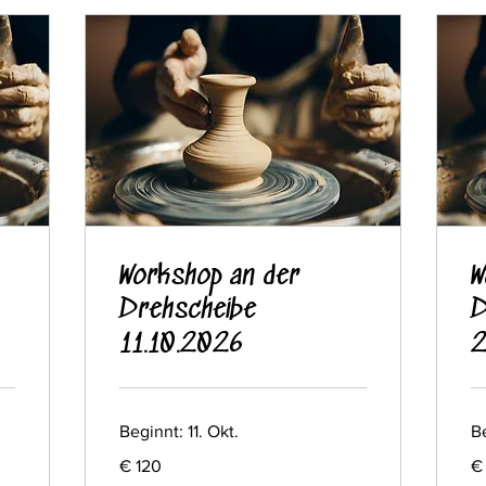
Workshop an der
W
Drehscheibe
D
11.10.2026
2
Beginnt: 11. Okt.
Be
120
12
€ 120
€
Euro
Eu