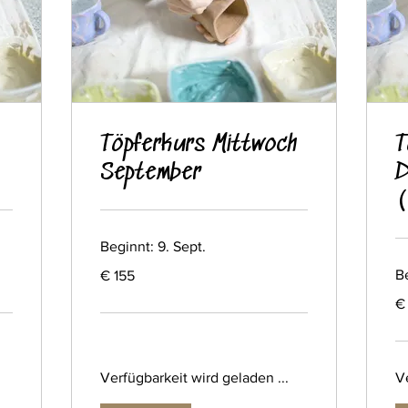
Töpferkurs Mittwoch
T
September
D
(
Beginnt: 9. Sept.
155
Be
€ 155
Euro
15
€
Eu
Verfügbarkeit wird geladen ...
Ve