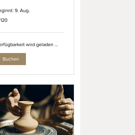
eginnt: 9. Aug.
0
 120
ro
rfügbarkeit wird geladen ...
Buchen