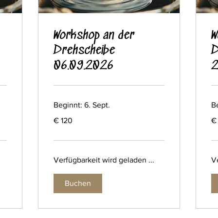
Workshop an der
W
Drehscheibe
D
06.09.2026
2
Beginnt: 6. Sept.
Be
120
12
€ 120
€
Euro
Eu
Verfügbarkeit wird geladen ...
Ve
Buchen