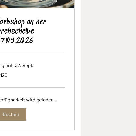
orkshop an der
rehscheibe
7.09.2026
ginnt: 27. Sept.
0
 120
ro
rfügbarkeit wird geladen ...
Buchen