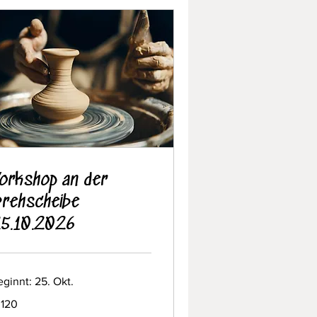
orkshop an der
rehscheibe
5.10.2026
ginnt: 25. Okt.
0
 120
ro